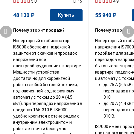
5.0
4.9
13
48 130 ₽
55 940 ₽
Купить
Почему это хит продаж?
Почему это хит п
Инверторный стабилизатор
Инверторный стаб
IS5000 обеспечит надёжной
напряжения IS7000
защитой от скачков и просадок
подойдет для защ
напряжения всё
перепадов напряж
электрооборудование в квартире.
бытовых электроп
Мощности устройства
квартире, подключ
достаточно для корректной
к автомату с током
работы любой бытовой техники,
до 25 А (5,5 кВ
подключенной к однофазному
перепадах в пр
автомату с током до 20 А (4,5
310;
кВт), при перепадах напряжения в
до 20 А (4,4 кВ
пределах 165-310 В. IS5000
перепадах в пр
удобно крепится к стене рядом с
310 В.
внутренним электрощитом и
IS7000 имеет прос
работает почти бесшумно
настенного крепле