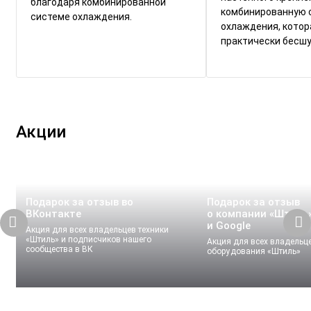
благодаря комбинированной
комбинированную 
системе охлаждения.
охлаждения, котор
практически бесшу
Акции
Подарок за отзыв во
Подарок за отзыв
ВКонтакте
о компании «Штиль»
и Google
Акция для всех владельцев техники
«Штиль» и подписчиков нашего
Акция для всех владельц
сообщества в ВК
оборудования «Штиль»