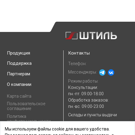
Продукция
Контакты
Поддержка
Телефон:
Мессенджеры:
Партнерам
Режим работы:
О компании
Консультации:
пн.-пт. 09:00-18:00
Карта сайта
Обработка заказов:
Пользовательское
пн.-вс. 09:00-23:00
соглашение
Склады и пункты выдачи
Политика
конфиденциальности
E-mail:
Показать e-mail
Согласие на
Мы используем файлы cookie для вашего удобства.
обработку