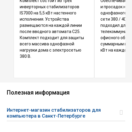
Комплект состоит из трех
Обеспечивает з
инверторных стабилизаторов
и просадок на
IS7000 на 5,5 кВт настенного
однофазного о
исполнения. Устройства
сети 380 / 400 
размещаются на каждой линии
подходил для
после вводного автомата С25.
телекоммуника
Комплект подходит для защиты
офисного обору
всего массива однофазной
суммарным пот
нагрузки дома с электросетью
кВт на каждой 
380 В.
Полезная информация
Интернет-магазин стабилизаторов для
компьютера в Санкт-Петербурге