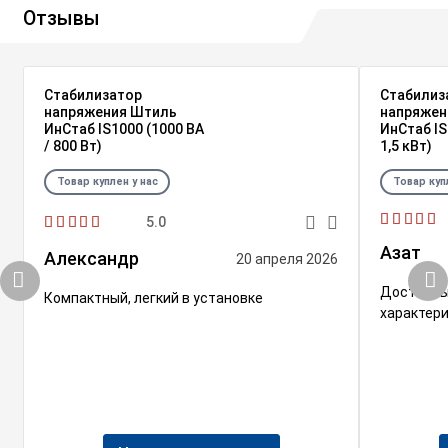
Отзывы
Стабилизатор
Стабилиз
напряжения Штиль
напряжен
ИнСтаб IS1000 (1000 ВА
ИнСтаб IS
/ 800 Вт)
1,5 кВт)
Товар куплен у нас
Товар куп
5.0
Азат
Александр
20 апреля 2026
Достойны
Компактный, легкий в установке
характери