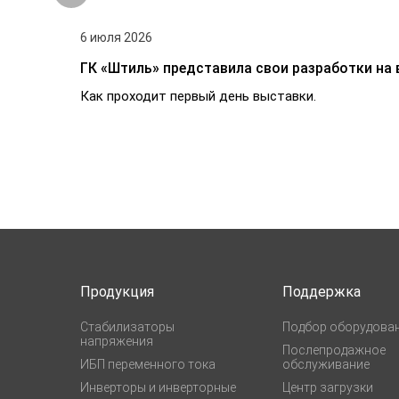
6 июля 2026
ГК «Штиль» представила свои разработки на 
Как проходит первый день выставки.
Продукция
Поддержка
Стабилизаторы
Подбор оборудова
напряжения
Послепродажное
ИБП переменного тока
обслуживание
Инверторы и инверторные
Центр загрузки