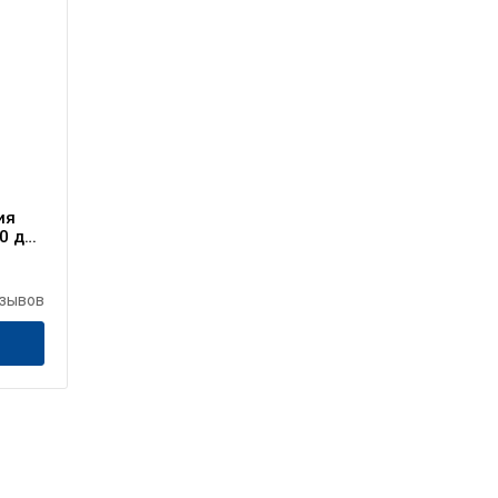
ия
0 до
зывов