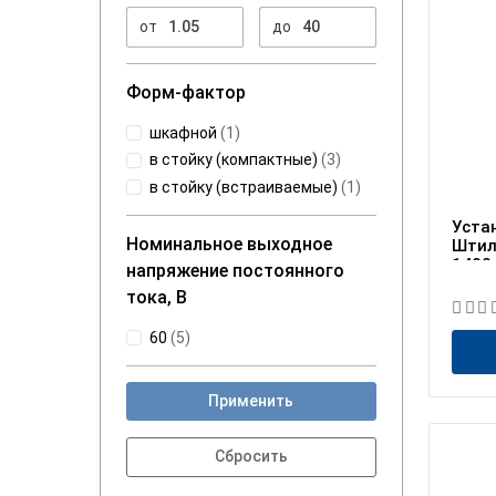
от
до
Форм-фактор
шкафной
(
1
)
в стойку (компактные)
(
3
)
в стойку (встраиваемые)
(
1
)
Уста
Номинальное выходное
Штил
1400
напряжение постоянного
тока, В
60
(
5
)
Применить