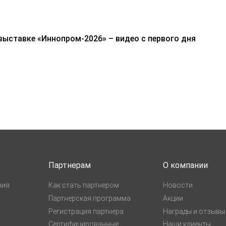
выставке «Иннопром-2026» – видео с первого дня
Партнерам
О компании
ния
Как стать партнером
Новости
Партнерская программа
Акции
Регистрация партнера
Награды и отзывы
Сертифицированные
Наши клиенты