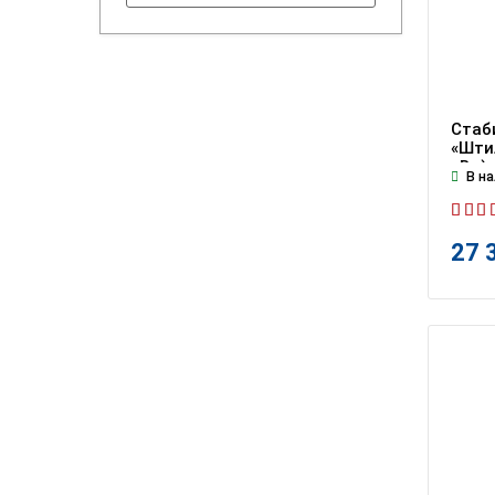
Стаб
«Штил
кВт)
В на
27 