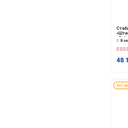
Стаб
«Штил
кВт)
В на
48 
Хит п