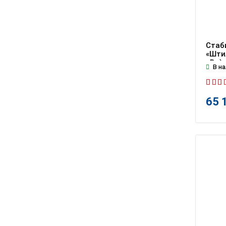
Стаб
«Штил
кВт)
В на
65 