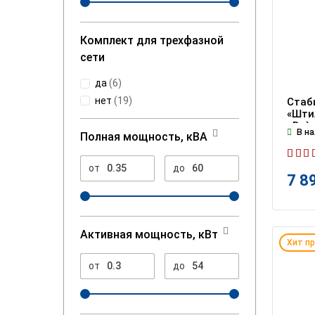
Комплект для трехфазной
сети
да
(
6
)
нет
(
19
)
Стаб
«Штил
кВт)
В на
Полная мощность, кВА
от
до
7 8
Активная мощность, кВт
Хит п
от
до