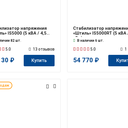
илизатор напряжения
Стабилизатор напряжен
ь» IS5000 (5 кВА / 4,5
«Штиль» IS5000RT (5 кВА /
кВт)
личии 82 шт.
В наличии 6 шт.
5.0
5.0
13
отзывов
1
130 ₽
54 770 ₽
Купить
Купи
родаж