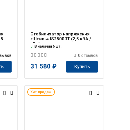
ия
Стабилизатор напряжения
,5
«Штиль» IS2500RT (2,5 кВА / 2
кВт)
В наличии 6 шт.
зывов
0
отзывов
31 580 ₽
ть
Купить
Хит продаж