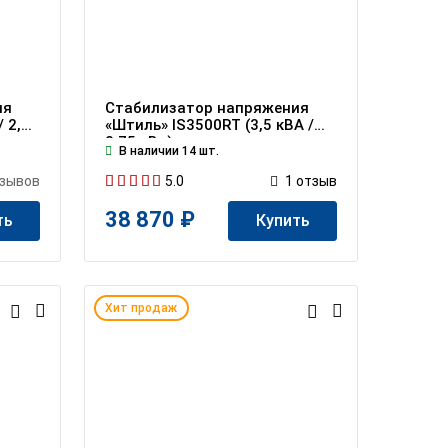
ия
Стабилизатор напряжения
 2,5
«Штиль» IS3500RT (3,5 кВА /
2,75 кВт)
В наличии 14 шт.
5.0
зывов
1
отзыв
38 870 ₽
ть
Купить
Хит продаж