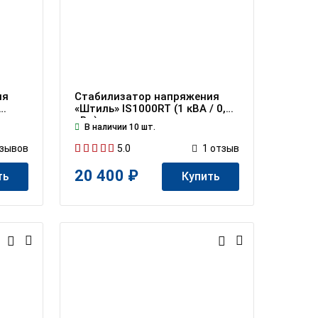
ия
Стабилизатор напряжения
«Штиль» IS1000RT (1 кВА / 0,8
кВт)
В наличии 10 шт.
5.0
зывов
1
отзыв
20 400 ₽
ть
Купить