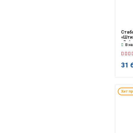
Стаб
«Штил
кВт)
В на
31 
Хит п