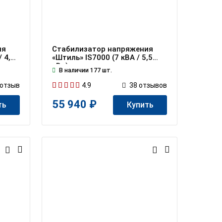
ия
Стабилизатор напряжения
 4,5
«Штиль» IS7000 (7 кВА / 5,5
кВт)
В наличии 177 шт.
4.9
отзыв
38
отзывов
55 940 ₽
ть
Купить