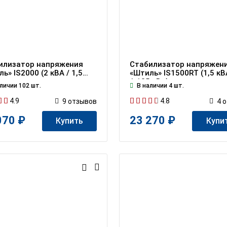
илизатор напряжения
Стабилизатор напряжен
ь» IS2000 (2 кВА / 1,5
«Штиль» IS1500RT (1,5 кВ
1,125 кВт)
личии 102 шт.
В наличии 4 шт.
4.9
4.8
9
отзывов
4
о
070 ₽
23 270 ₽
Купить
Купи