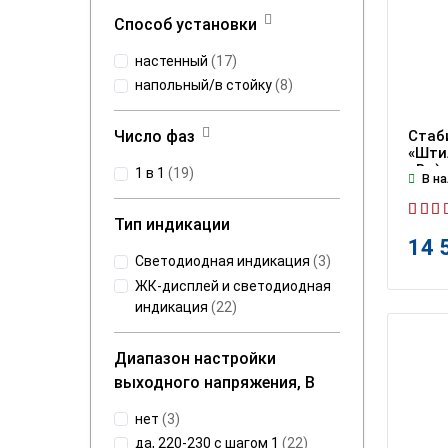
Способ установки
настенный
(
17
)
напольный/в стойку
(
8
)
Стаб
Число фаз
«Штил
кВт)
1 в 1
(
19
)
В на
Тип индикации
14 
Светодиодная индикация
(
3
)
ЖК-дисплей и светодиодная
индикация
(
22
)
Диапазон настройки
выходного напряжения, В
нет
(
3
)
да, 220-230 с шагом 1
(
22
)