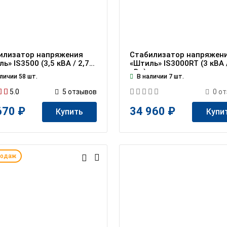
илизатор напряжения
Стабилизатор напряжен
ь» IS3500 (3,5 кВА / 2,75
«Штиль» IS3000RT (3 кВА /
кВт)
личии 58 шт.
В наличии 7 шт.
5.0
5
отзывов
0
от
670 ₽
34 960 ₽
Купить
Купи
родаж