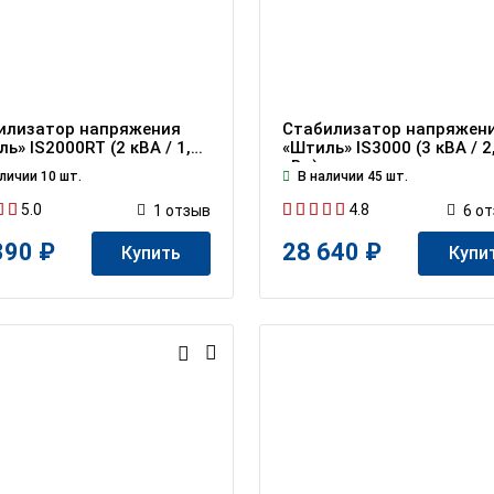
илизатор напряжения
Стабилизатор напряжен
ь» IS2000RT (2 кВА / 1,5
«Штиль» IS3000 (3 кВА / 2
кВт)
личии 10 шт.
В наличии 45 шт.
5.0
4.8
1
отзыв
6
от
390 ₽
28 640 ₽
Купить
Купи