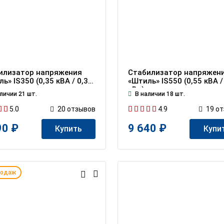
илизатор напряжения
Стабилизатор напряжен
ь» IS350 (0,35 кВА / 0,3
«Штиль» IS550 (0,55 кВА /
кВт)
личии 21 шт.
В наличии 18 шт.
5.0
4.9
20
отзывов
19
от
90 ₽
9 640 ₽
Купить
Купи
родаж