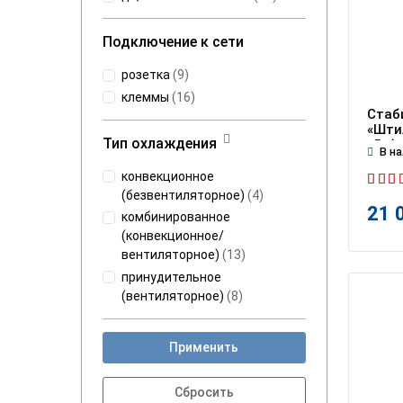
Подключение к сети
розетка
(
9
)
клеммы
(
16
)
Стаб
«Штил
Тип охлаждения
кВт)
В на
конвекционное
(безвентиляторное)
(
4
)
21 
комбинированное
(конвекционное/
вентиляторное)
(
13
)
принудительное
(вентиляторное)
(
8
)
Применить