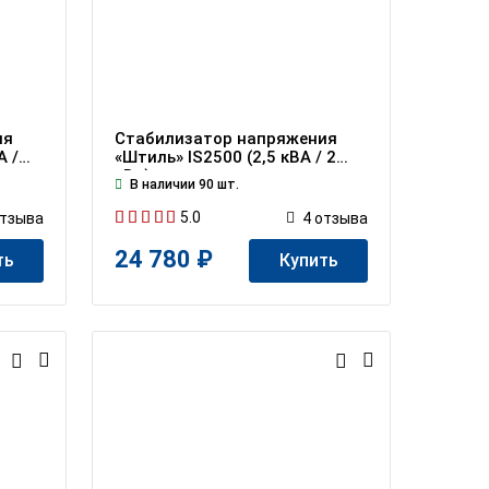
ия
Стабилизатор напряжения
А /
«Штиль» IS2500 (2,5 кВА / 2
кВт)
В наличии 90 шт.
5.0
тзывa
4
отзывa
24 780 ₽
ть
Купить