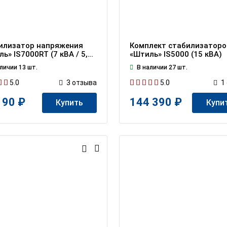
илизатор напряжения
Комплект стабилизаторо
ь» IS7000RT (7 кВА / 5,5
«Штиль» IS5000 (15 кВА)
личии 13 шт.
В наличии 27 шт.
5.0
5.0
3
отзывa
1
190 ₽
144 390 ₽
Купить
Купи