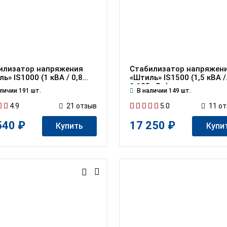
илизатор напряжения
Стабилизатор напряжен
ь» IS1000 (1 кВА / 0,8
«Штиль» IS1500 (1,5 кВА /
1,125 кВт)
личии 191 шт.
В наличии 149 шт.
4.9
5.0
21
отзыв
11
от
540 ₽
17 250 ₽
Купить
Купи