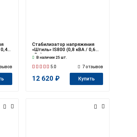
ия
Стабилизатор напряжения
 0,4
«Штиль» IS800 (0,8 кВА / 0,6
кВт)
В наличии 25 шт.
5.0
зывов
7
отзывов
12 620 ₽
ть
Купить