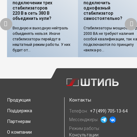
подключении трех
подключить
стабилизаторов
однофазный
220 В в сеть 380 В
стабилизатор
объединить нули?
самостоятельно?
Входную и выходную нейтраль
Стабилизаторы мощностью 
объединять нельзя. Иначе
2000 ВА не требуют наличия
стабилизаторы перейдут в
особой квалификации, так к
нештатный режим работы. У них
подключаются по принципу
будет от...
«вилка-ро...
Продукция
Контакты
Поддержка
Телефон:
+7 (499) 705-13-64
Мессенджеры:
Партнерам
Режим работы:
О компании
Консультации: