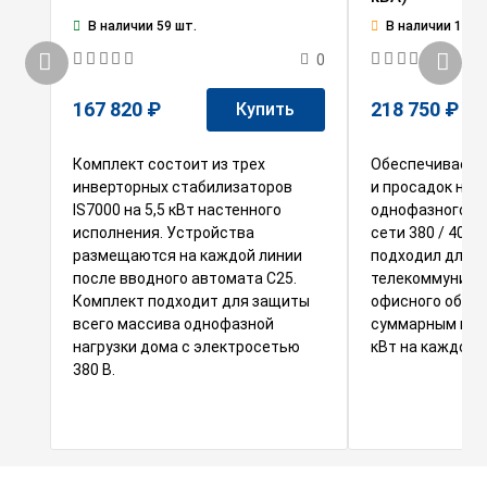
В наличии 59 шт.
В наличии 1 шт.
0
167 820 ₽
218 750 ₽
Купить
Комплект состоит из трех
Обеспечивает з
инверторных стабилизаторов
и просадок на
IS7000 на 5,5 кВт настенного
однофазного о
исполнения. Устройства
сети 380 / 400 
размещаются на каждой линии
подходил для
после вводного автомата С25.
телекоммуника
Комплект подходит для защиты
офисного обору
всего массива однофазной
суммарным пот
нагрузки дома с электросетью
кВт на каждой 
380 В.