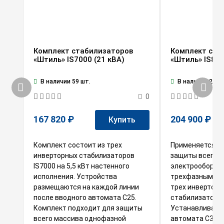
Комплект стабилизаторов
Комплект ста
«Штиль» IS7000 (21 кВА)
«Штиль» IS800
В наличии 59 шт.
В наличии 29 ш
0
167 820 ₽
204 900 ₽
Купить
Комплект состоит из трех
Применяется з
инверторных стабилизаторов
защиты всего
IS7000 на 5,5 кВт настенного
электрооборудо
исполнения. Устройства
трехфазным вво
размещаются на каждой линии
трех инверторн
после вводного автомата С25.
стабилизаторов 
Комплект подходит для защиты
Устанавливаетс
всего массива однофазной
автомата С32. 