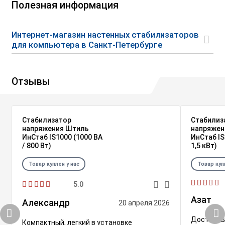
Полезная информация
Интернет-магазин настенных стабилизаторов
для компьютера в Санкт-Петербурге
Отзывы
Стабилизатор
Стабилиз
напряжения Штиль
напряжен
ИнСтаб IS1000 (1000 ВА
ИнСтаб IS
/ 800 Вт)
1,5 кВт)
Товар куплен у нас
Товар куп
5.0
Азат
Александр
20 апреля 2026
Достойны
Компактный, легкий в установке