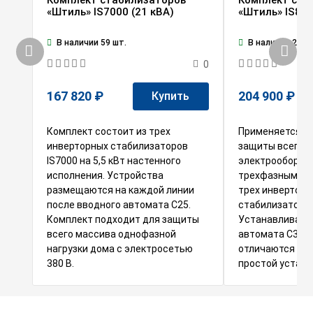
Комплект стабилизаторов
Комплект ста
«Штиль» IS7000 (21 кВА)
«Штиль» IS800
В наличии 59 шт.
В наличии 29 ш
0
167 820 ₽
204 900 ₽
Купить
Комплект состоит из трех
Применяется з
инверторных стабилизаторов
защиты всего
IS7000 на 5,5 кВт настенного
электрооборудо
исполнения. Устройства
трехфазным вво
размещаются на каждой линии
трех инверторн
после вводного автомата С25.
стабилизаторов 
Комплект подходит для защиты
Устанавливаетс
всего массива однофазной
автомата С32. 
нагрузки дома с электросетью
отличаются пло
380 В.
простой устано