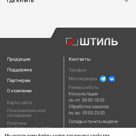
ГДЕ КУПИТЬ
Продукция
Контакты
Поддержка
Телефон:
Мессенджеры:
Партнерам
Режим работы:
О компании
Консультации:
пн.-пт. 09:00-18:00
Карта сайта
Обработка заказов:
Пользовательское
пн.-вс. 09:00-23:00
соглашение
Склады и пункты выдачи
Политика
конфиденциальности
E-mail:
Показать e-mail
Мы используем файлы cookie для вашего удобства.
Согласие на