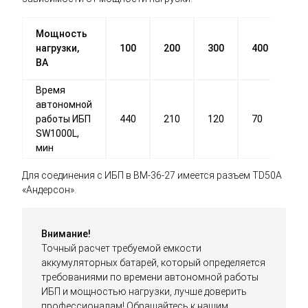
Мощность
нагрузки,
100
200
300
400
50
ВА
Время
автономной
работы ИБП
440
210
120
70
55
SW1000L,
мин
Для соединения с ИБП в BM-36-27 имеется разъем TD50A
«Андерсон».
Внимание!
Точный расчет требуемой емкости
аккумуляторных батарей, который определяется
требованиями по времени автономной работы
ИБП и мощностью нагрузки, лучше доверить
профессионалам! Обращайтесь к нашим