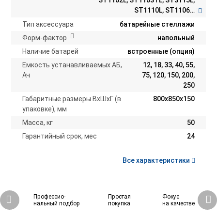
ST1102L, ST1103TL, ST3115L,
ST1110L, ST1106L,
SM060(3x10), SM060(1x20),
Тип аксессуара
батарейные стеллажи
SM060(6x10), ST33080,
Форм-фактор
напольный
SM060(5x10), SM060(4x10),
Наличие батарей
ST33120, ST33015, ST33100,
встроенные (опция)
ST33030, ST33020,
Емкость устанавливаемых АБ,
12, 18, 33, 40, 55,
SM060(2x20), ST33060,
Ач
75, 120, 150, 200,
SM120(6x20), SM120(5x20),
250
SM120(4x20), SM120(3x20),
Габаритные размеры ВхШхГ (в
800х850х150
SM120(1x20), SM060(3x20),
упаковке), мм
SM060(2x10), SM060(1x10),
Масса, кг
SM030(2x10), SM030(1x10),
50
SM030(3x10), ST33010,
Гарантийный срок, мес
24
ST33040
Все характеристики
Профессио-
Простая
Фокус
нальный подбор
покупка
на качестве