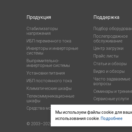
Продукция
Поддержка
Стабилизаторы
Подбор оборудова
напряжения
Послепродажное
ИБП переменного тока
обслуживание
Инверторы и инверторные
Центр загрузки
системы
Прайс листы
Выпрямительно-
Статьи и обзоры
инверторные системы
Видео и обзоры
Установки питания
Часто задаваемые
ИБП постоянного тока
вопросы
Климатические шкафы
Семинары и тренин
Телекоммуникационные
Сервисные услуги
шкафы
Подписка на новос
Средства мониторинга
Мы используем файлы cookie для ваше
использования cookie.
Подробнее
© 2003–2026,
ГК «ШТИЛЬ»
Карта сайта
Пользовательское 