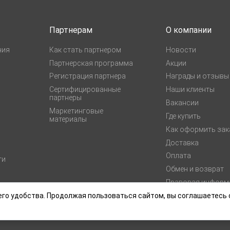
Партнерам
О компании
ния
Как стать партнером
Новости
Партнерская программа
Акции
Регистрация партнера
Награды и отзывы
Сертифицированные
Наши клиенты
партнеры
Вакансии
Маркетинговые
Где купить
материалы
Как оформить зак
Доставка
Оплата
ги
Обмен и возврат
Правовая информ
ти
го удобства. Продолжая пользоваться сайтом, вы соглашаетесь 
соглашение
Политика конфиденциальности
Согласие на обработку персональны