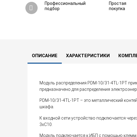
Профессиональный
Простая
подбор
покупка
Модуль распределения PDM-10/31-4TL-1P
0
0 вопросов
В сравнение
ОПИСАНИЕ
ХАРАКТЕРИСТИКИ
КОМПЛ
Модуль распределения PDM-10/31-4TL-1PT при
предназначено для распределения электроэнер
PDM-10/31-4TL-1PT – это металлический конт
шкафа.
К входной сети устройство подключается чере
3хС10.
Модуль подключается к ИБП с помощью клемм. 