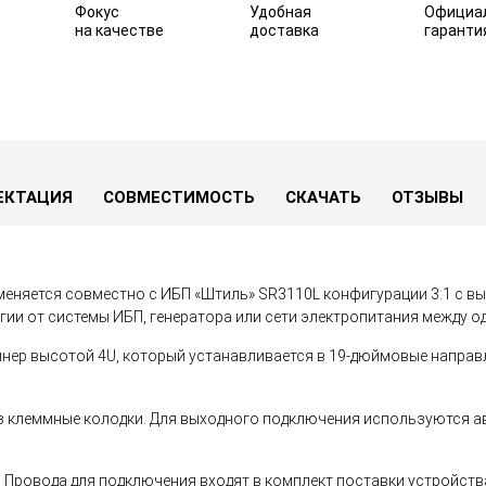
Фокус
Удобная
Официа
на качестве
доставка
гаранти
T Штиль
В избранное
ЕКТАЦИЯ
СОВМЕСТИМОСТЬ
СКАЧАТЬ
ОТЗЫВЫ
меняется совместно с ИБП «Штиль» SR3110L конфигурации 3:1 с в
гии от системы ИБП, генератора или сети электропитания между 
ейнер высотой 4U, который устанавливается в 19-дюймовые напр
з клеммные колодки. Для выходного подключения используются ав
Провода для подключения входят в комплект поставки устройств