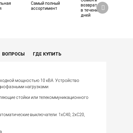
Обмен и
льная
Самый полный
возврат
я
ассортимент
в течение 7
дней
52 780 ₽
Купить
ВОПРОСЫ
ГДЕ КУПИТЬ
ыходной мощностью 10 кВА. Устройство
однофазными нагрузками.
авляющие стойки или телекоммуникационного
томатические выключатели: 1хС40, 2хС20,
а.