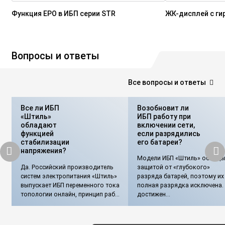
Функция EPO в ИБП серии STR
ЖК-дисплей с ги
Вопросы и ответы
Все вопросы и ответы
Все ли ИБП
Возобновит ли
«Штиль»
ИБП работу при
обладают
включении сети,
функцией
если разрядились
стабилизации
его батареи?
напряжения?
Модели ИБП «Штиль» облада
Да. Российский производитель
защитой от «глубокого»
систем электропитания «Штиль»
разряда батарей, поэтому их
выпускает ИБП переменного тока
полная разрядка исключена.
топологии онлайн, принцип раб...
достижен...