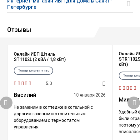
Интернет-магазин ИБП для дома в Санкт-
Петербурге
Отзывы
Онлайн И
Онлайн ИБП Штиль
STR1102SL
ST1102L (2 кВА / 1,8 кВт)
кВт)
Товар куплен у нас
Товар куп
5.0
Василий
10 января 2026
Михаил
Не заменим в коттедже в котельной с
Удобный 
дорогим газовым и отопительным
были огра
оборудованием с термостатом
поэтому у
управления.
вписалась