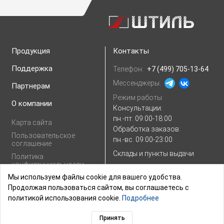
Продукция
Контакты
Поддержка
Телефон:
+7 (499) 705-13-64
Мессенджеры:
Партнерам
Режим работы:
О компании
Консультации:
пн.-пт. 09:00-18:00
Карта сайта
Обработка заказов:
Пользовательское
пн.-вс. 09:00-23:00
соглашение
Склады и пункты выдачи
Политика
конфиденциальности
E-mail:
Показать e-mail
Мы используем файлы cookie для вашего удобства.
Согласие на
обработку
Продолжая пользоваться сайтом, вы соглашаетесь с
персональных
политикой использования cookie.
Подробнее
данных
Принять
© 2003–2026,