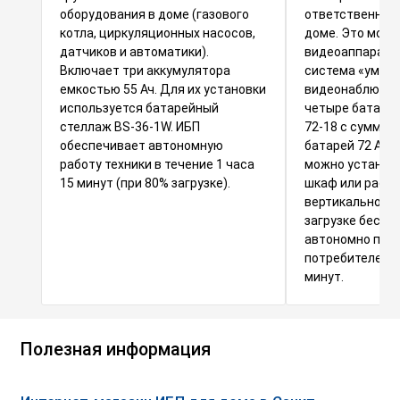
оборудования в доме (газового
ответственной 
котла, циркуляционных насосов,
доме. Это може
датчиков и автоматики).
видеоаппаратур
Включает три аккумулятора
система «умный
емкостью 55 Ач. Для их установки
видеонаблюден
используется батарейный
четыре батаре
стеллаж BS-36-1W. ИБП
72-18 с суммар
обеспечивает автономную
батарей 72 Ач.
работу техники в течение 1 часа
можно установи
15 минут (при 80% загрузке).
шкаф или расп
вертикально на
загрузке беспе
автономно про
потребителей в
минут.
Полезная информация