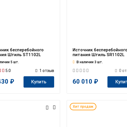
чник бесперебойного
Источник бесперебойног
ния Штиль ST1102L
питания Штиль SR1102L
личии 5 шт.
В наличии 3 шт.
5.0
1
отзыв
0
от
430 ₽
60 010 ₽
Купить
Купи
Хит продаж