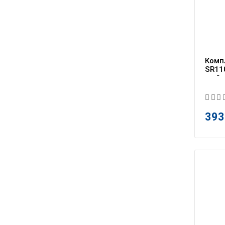
Комп
SR110
на 6 
393