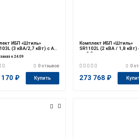
лект ИБП «Штиль»
Комплект ИБП «Штиль»
03L (3 кВА/2,7 кВт) c АБ
SR1102L (2 кВА / 1,8 кВт)
ч
на 3,5 ч
заказ к 24.09
0
отзывов
0
от
 170 ₽
273 768 ₽
Купить
Купи