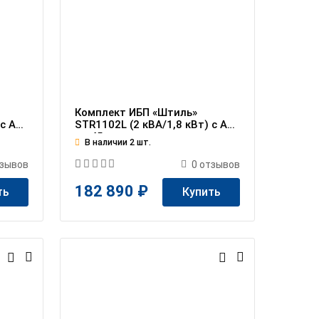
Комплект ИБП «Штиль»
 c АБ
STR1102L (2 кВА/1,8 кВт) c АБ
на 45 мин
В наличии 2 шт.
зывов
0
отзывов
182 890 ₽
ть
Купить