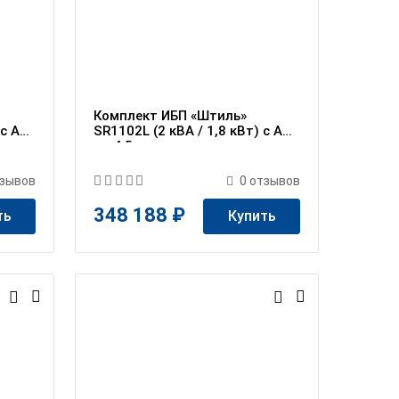
Комплект ИБП «Штиль»
 c АБ
SR1102L (2 кВА / 1,8 кВт) c АБ
на 4,5 ч
зывов
0
отзывов
348 188 ₽
ть
Купить