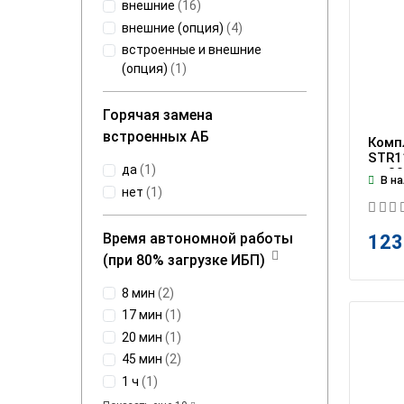
внешние
(
16
)
внешние (опция)
(
4
)
встроенные и внешние
(опция)
(
1
)
Горячая замена
встроенных АБ
Комп
STR11
да
(
1
)
на 2
В на
нет
(
1
)
Время автономной работы
123
(при 80% загрузке ИБП)
8 мин
(
2
)
17 мин
(
1
)
20 мин
(
1
)
45 мин
(
2
)
1 ч
(
1
)