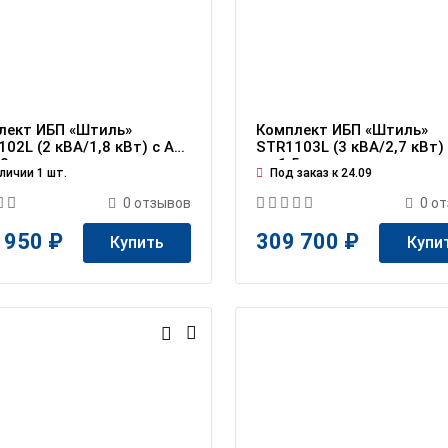
лект ИБП «Штиль»
Комплект ИБП «Штиль»
02L (2 кВА/1,8 кВт) c АБ
STR1103L (3 кВА/2,7 кВт)
10 мин
на 1,5 ч
личии 1 шт.
Под заказ к 24.09
0
отзывов
0
от
 950 ₽
309 700 ₽
Купить
Купи