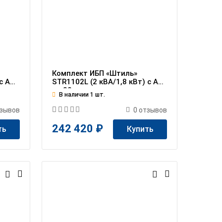
Комплект ИБП «Штиль»
 c АБ
STR1102L (2 кВА/1,8 кВт) c АБ
на 80 мин
В наличии 1 шт.
зывов
0
отзывов
242 420 ₽
ть
Купить