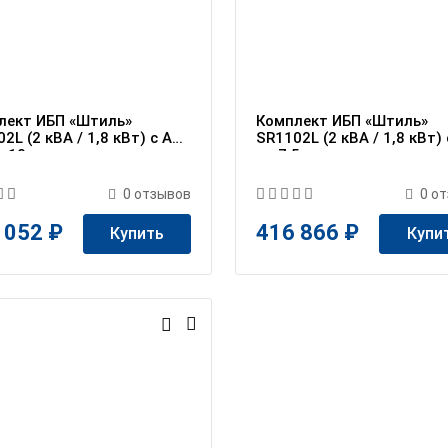
лект ИБП «Штиль»
Комплект ИБП «Штиль»
2L (2 кВА / 1,8 кВт) c АБ
SR1102L (2 кВА / 1,8 кВт)
ч 10 мин
на 7,5 ч
0
отзывов
0
от
 052 ₽
416 866 ₽
Купить
Купи