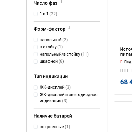
Число фаз
1 в 1
(
22
)
Форм-фактор
напольный
(
2
)
в стойку
(
1
)
Исто
пита
напольный/в стойку
(
11
)
шкафной
(
8
)
Под 
Тип индикации
68 
ЖК-дисплей
(
3
)
ЖК-дисплей и светодиодная
индикация
(
3
)
Наличие батарей
встроенные
(
1
)