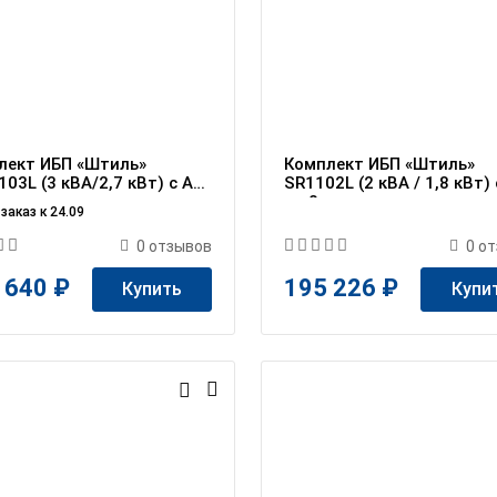
лект ИБП «Штиль»
Комплект ИБП «Штиль»
03L (3 кВА/2,7 кВт) c АБ
SR1102L (2 кВА / 1,8 кВт)
3 мин
на 2 ч
заказ к 24.09
0
отзывов
0
от
 640 ₽
195 226 ₽
Купить
Купи