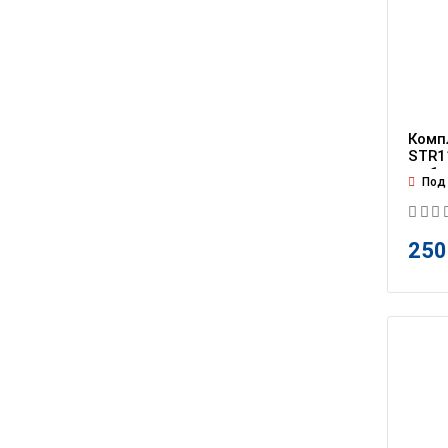
Комп
STR11
на 1 
Под 
250