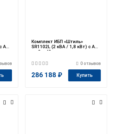
Комплект ИБП «Штиль»
 c АБ
SR1102L (2 кВА / 1,8 кВт) c АБ
на 3 ч 40 мин
зывов
0
отзывов
286 188 ₽
ть
Купить