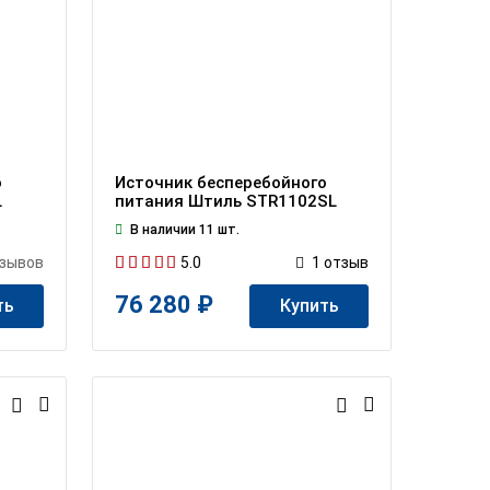
о
Источник бесперебойного
L
питания Штиль STR1102SL
В наличии 11 шт.
5.0
зывов
1
отзыв
76 280 ₽
ть
Купить