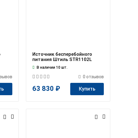
о
Источник бесперебойного
питания Штиль STR1102L
В наличии 10 шт.
зывов
0
отзывов
63 830 ₽
ть
Купить