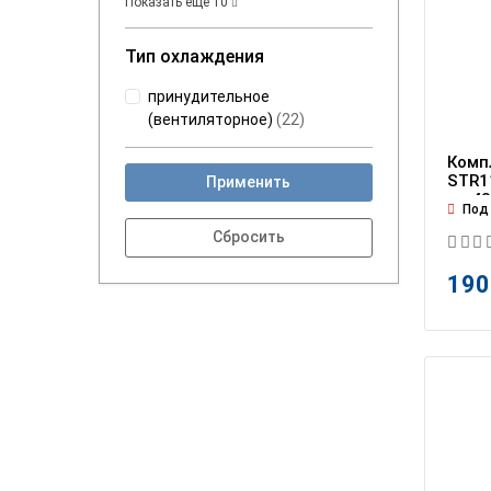
Показать еще
10
Тип охлаждения
принудительное
(вентиляторное)
(
22
)
Комп
STR11
Применить
на 4
Под 
190