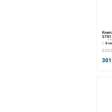
Комп
STR11
на 1
В на
301