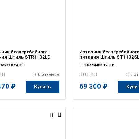
чник бесперебойного
Источник бесперебойног
ния Штиль STR1102LD
питания Штиль ST1102S
заказ к 24.09
В наличии 12 шт.
0
отзывов
0
от
470 ₽
69 300 ₽
Купить
Купи