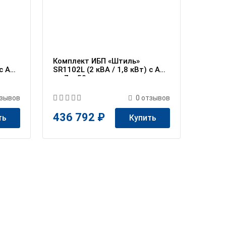
Комплект ИБП «Штиль»
 c АБ
SR1102L (2 кВА / 1,8 кВт) c АБ
на 7 ч 50 мин
зывов
0
отзывов
436 792 ₽
ть
Купить