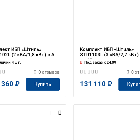
лект ИБП «Штиль»
Комплект ИБП «Штиль»
02L (2 кВА/1,8 кВт) c АБ
STR1103L (3 кВА/2,7 кВт)
0 мин
на 17 мин
личии 4 шт.
Под заказ к 24.09
0
отзывов
0
от
 360 ₽
131 110 ₽
Купить
Купи