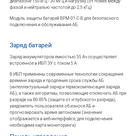
диапазоне 150 кГц - 30 МГц и нагрузку (от помех между
фазой и нейтралью частотой до 2,5 кГц).
Модуль защиты батарей BPM-01-C-B для безопасного
подключения и обслуживания АБ.
Заряд батарей
Заряд аккумуляторов ёмкостью 55 Ач осуществляет
встроенное в ИБП ЗУ с током 5 А.
В ИБП применены современные технологии сокращения
времени заряда и продления срока службы АБ
(интеллектуальный заряд и термокомпенсация заряда
АБ), а также алгоритмы, позволяющие отключать АБ при
разряде на 80-85% (защита от «глубокого» разряда),
уведомлять пользователя об износе АБ и
прогнозировать время автономии (значение
отображается в веб-интерфейсе, для подключения
необходима карта мониторинга).