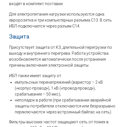
входят в комплект поставки.
Для электропитания нагрузки используются одна
евророзетка и три компьютерных разъема С13. В сеть
ИБП подключается через разъем С14.
Защита
Присутствует защита от КЗ, длительной перегрузки по
выходу и внутреннего перегрева. Работа устройства
возобновляется автоматически после устранения
причины включения электронной защиты.
ИБП также имеет защиту от:
импульсных перенапряжений (варистор – 2 кВ
(«корпус-провод»), 1 кВ («провод-провод»),
срабатывание – 50 мкс);
неполадок в работе (при срабатывании аварийной
защиты потребители отключаются или безразрывно
переключаются через встроенный байпас на сеть).
Фильтры высоких частот защищают сеть от помех в