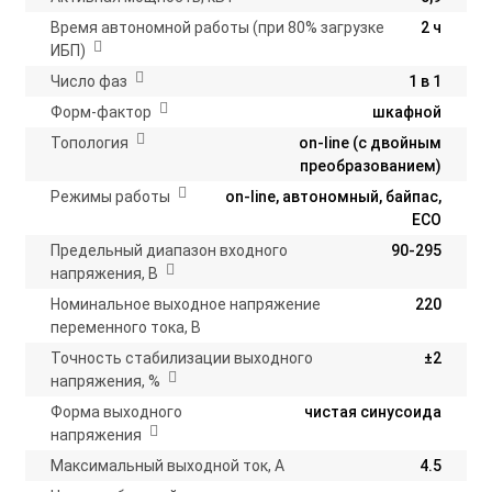
Время автономной работы (при 80% загрузке
2 ч
ИБП)
Число фаз
1 в 1
Форм-фактор
шкафной
Топология
on-line (с двойным
преобразованием)
Режимы работы
on-line, автономный, байпас,
ECO
Предельный диапазон входного
90-295
напряжения, В
Номинальное выходное напряжение
220
переменного тока, В
Точность стабилизации выходного
±2
напряжения, %
Форма выходного
чистая синусоида
напряжения
Максимальный выходной ток, А
4.5