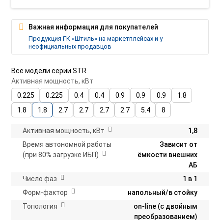
Важная информация для покупателей
Продукция ГК «Штиль» на маркетплейсах и у
неофициальных продавцов
Все модели серии STR
Активная мощность, кВт
0.225
0.225
0.4
0.4
0.9
0.9
0.9
1.8
1.8
1.8
2.7
2.7
2.7
2.7
5.4
8
Активная мощность, кВт
1,8
Время автономной работы
Зависит от
(при 80% загрузке ИБП)
ёмкости внешних
АБ
Число фаз
1 в 1
Форм-фактор
напольный/в стойку
Топология
on-line (с двойным
преобразованием)