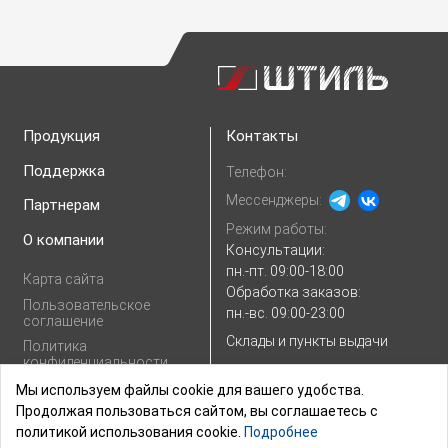
Продукция
Контакты
Поддержка
Телефон:
Мессенджеры:
Партнерам
Режим работы:
О компании
Консультации:
пн.-пт. 09:00-18:00
Карта сайта
Обработка заказов:
Пользовательское
пн.-вс. 09:00-23:00
соглашение
Склады и пункты выдачи
Политика
конфиденциальности
E-mail:
Показать e-mail
Согласие на
Мы используем файлы cookie для вашего удобства.
обработку
Продолжая пользоваться сайтом, вы соглашаетесь с
персональных
политикой использования cookie.
Подробнее
данных