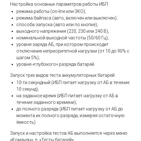
Настройка основных параметров работы ИБП:
режима работы (on-line или ЭКО);
режима байпаса (авто, включен или выключен);
способа запуска (авто или по кнопке);
выходного напряжения (220, 230 или 240 В);
номинальной выходной частоты (50/60 Гц);
уровня заряда АБ, при котором происходит
отключение неприоритетной нагрузки (от 10 до 90% с
шагом 5%);
уровня «глубокого» разряда батарей.
Запуск трех видов теста аккумуляторных батарей:
10-ти секундный (ИБП питает нагрузку от АБ в течение
10 секунд);
на заданное время (ИБП питает нагрузку от АБ в
течение заданного времени);
до полного разряда (ИБП питает нагрузку от АБ до
момента их полного разряда, измеряя остаточную
ёмкость).
Запуск и настройка тестов АБ выполняется через меню
«Команды», п. «Тесты батарей».