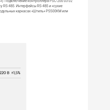
»). Подключение контроллера PSC-200.03.02
у RS-485. Интерфейсы RS-485 и «сухие
одульных каркасах «Штиль» PS500КM или