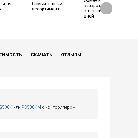
Обмен и
льная
Самый полный
возврат
я
ассортимент
в течение 7
дней
ТИМОСТЬ
СКАЧАТЬ
ОТЗЫВЫ
S500К
или
PS500КM
с контроллером.