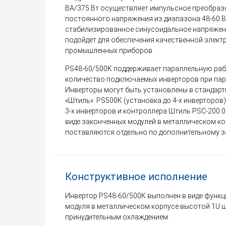
ВА/375 Вт осуществляет импульсное преобразо
постоянного напряжения из диапазона 48-60 В
стабилизированное синусоидальное напряжение
подойдёт для обеспечения качественной элект
промышленных приборов.
PS48-60/500K поддерживает параллельную раб
количество подключаемых инверторов при пара
Инверторы могут быть установлены в стандар
«Штиль»: PS500К (установка до 4-х инверторов
3-х инверторов и контроллера Штиль PSC-200.0
виде законченных модулей в металлическом ко
поставляются отдельно по дополнительному з
Конструктивное исполнение
Инвертор PS48-60/500K выполнен в виде функ
модуля в металлическом корпусе высотой 1U ши
принудительным охлаждением.