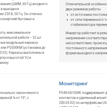
вание (ШИМ, 60 Гц) входного
Отличительной особенно
 в выходное
двух режимов работы:
 220 В, 50 Гц. Он отлично
от источника постоян
роэнергией бытовых и
от сети переменного т
стабилизатора переме
оту, максимальное
Инвертор работает в реж
ллельной работе – 32 шт.
напряжения соответству
тные модульные каркасы
несоответствия, происхо
) или PS500КM (установка до
постоянного напряжения.
3.02). Каркасы выполнены в
форме выходного напряже
рпусе высотой 1U и
аказу.
Мониторинг
ционально законченного
PS48-60/500K поддерживает д
риной ¼ от 19”, с
контактов и удаленный монит
200.03.02) по интерфейсам US