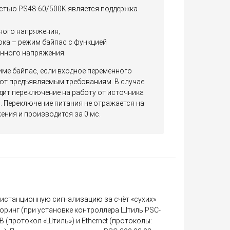
стью PS48-60/500K является поддержка
ного напряжения;
ока – режим байпас с функцией
нного напряжения.
име байпас, если входное переменного
ют предъявляемым требованиям. В случае
дит переключение на работу от источника
 Переключение питания не отражается на
ния и производится за 0 мс.
истанционную сигнализацию за счёт «сухих»
оринг (при установке контроллера Штиль PSC-
B (протокол «Штиль») и Ethernet (протоколы: