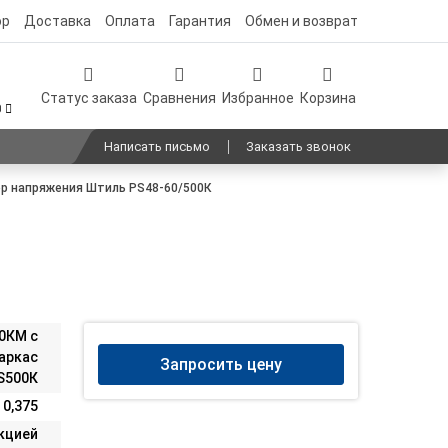
ор
Доставка
Оплата
Гарантия
Обмен и возврат
Статус заказа
Сравнения
Избранное
Корзина
0
Написать письмо
Заказать звонок
р напряжения Штиль PS48-60/500К
0КM с
аркас
Запросить цену
S500К
0,375
нкцией