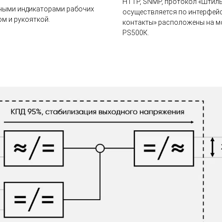
HTTP, SNMP, протокол «Штиль
дными индикаторами рабочих
осуществляется по интерфейс
м и рукояткой.
контакты» расположены на м
PS500К.