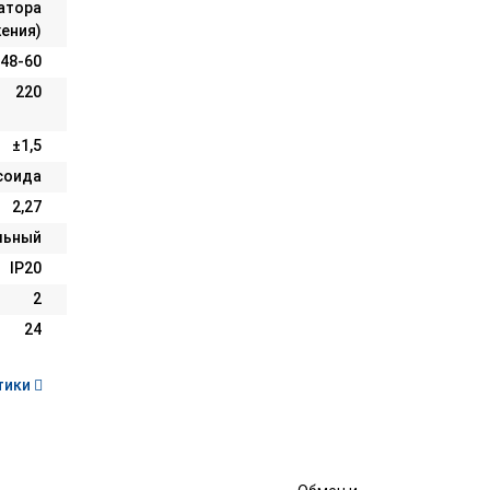
атора
ения)
48-60
220
±1,5
соида
2,27
льный
IP20
2
24
тики