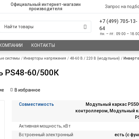
Официальный интернет-магазин
Запрос на подб
производителя
+7 (499) 705-13-
64
пн. – пт.: 09:00 – 18:0
 КОМПАНИИ
КОНТАКТЫ
ые системы
Инверторы напряжения
48-60 В / 220 В (модульные)
Инверто
ь PS48-60/500К
ие
В избранное
Совместимость
Модульный каркас PS50
контроллером, Модульный к
P
Активная мощность, кВт
Встроенный электронный
есть (с фу