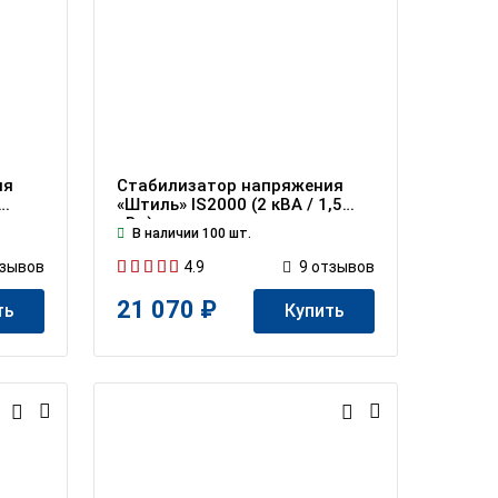
ия
Стабилизатор напряжения
«Штиль» IS2000 (2 кВА / 1,5
кВт)
В наличии 100 шт.
4.9
зывов
9
отзывов
21 070 ₽
ть
Купить