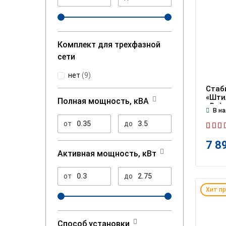
Комплект для трехфазной
сети
нет
(
9
)
Стаб
«Штил
Полная мощность, кВА
кВт)
В на
от
до
7 8
Активная мощность, кВт
от
до
Хит п
Способ установки