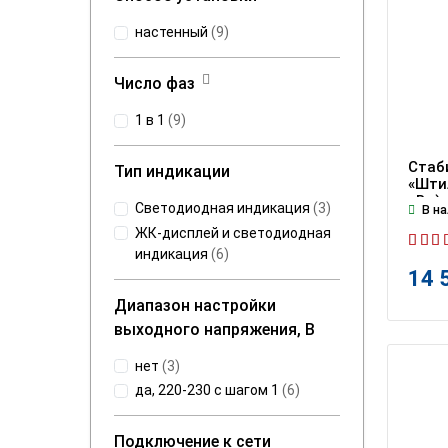
настенный
(
9
)
Число фаз
1 в 1
(
9
)
Стаб
Тип индикации
«Штил
кВт)
Светодиодная индикация
(
3
)
В на
ЖК-дисплей и светодиодная
индикация
(
6
)
14 
Диапазон настройки
выходного напряжения, В
нет
(
3
)
да, 220-230 с шагом 1
(
6
)
Подключение к сети