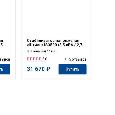
ия
Стабилизатор напряжения
,5
«Штиль» IS3500 (3,5 кВА / 2,75
кВт)
В наличии 64 шт.
5.0
зывов
5
отзывов
31 670 ₽
ть
Купить