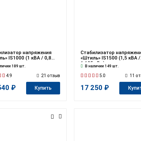
илизатор напряжения
Стабилизатор напряжен
ь» IS1000 (1 кВА / 0,8
«Штиль» IS1500 (1,5 кВА /
1,125 кВт)
личии 189 шт.
В наличии 149 шт.
4.9
5.0
21
отзыв
11
от
540 ₽
17 250 ₽
Купить
Купи