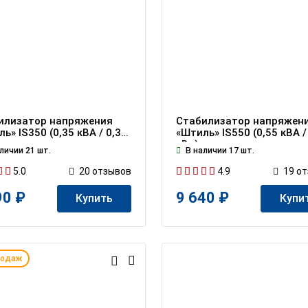
илизатор напряжения
Стабилизатор напряжен
ь» IS350 (0,35 кВА / 0,3
«Штиль» IS550 (0,55 кВА /
кВт)
личии 21 шт.
В наличии 17 шт.
5.0
4.9
20
отзывов
19
от
90 ₽
9 640 ₽
Купить
Купи
родаж