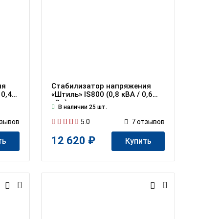
ия
Стабилизатор напряжения
 0,4
«Штиль» IS800 (0,8 кВА / 0,6
кВт)
В наличии 25 шт.
5.0
зывов
7
отзывов
12 620 ₽
ть
Купить