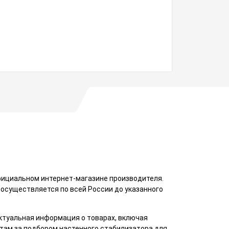
В налич
204 9
фициальном интернет-магазине производителя.
 осуществляется по всей России до указанного
ктуальная информация о товарах, включая
стам за подбором настенного стабилизатора для