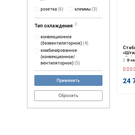
розетка
(
6
)
клеммы
(
3
)
Тип охлаждения
конвекционное
(безвентиляторное)
(
4
)
Стаб
комбинированное
«Штил
(конвекционное/
кВт)
В на
вентиляторное)
(
5
)
24 
Применить