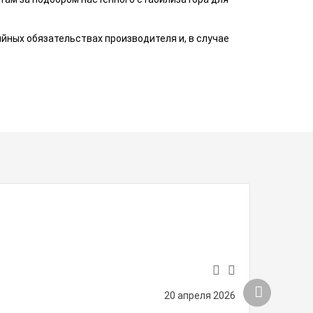
ных обязательствах производителя и, в случае
Стабилиза
Товар купл
Азат
20 апреля 2026