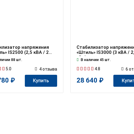
илизатор напряжения
Стабилизатор напряжен
ь» IS2500 (2,5 кВА / 2
«Штиль» IS3000 (3 кВА / 2
кВт)
личии 88 шт.
В наличии 45 шт.
5.0
4.8
4
отзывa
6
от
780 ₽
28 640 ₽
Купить
Купи