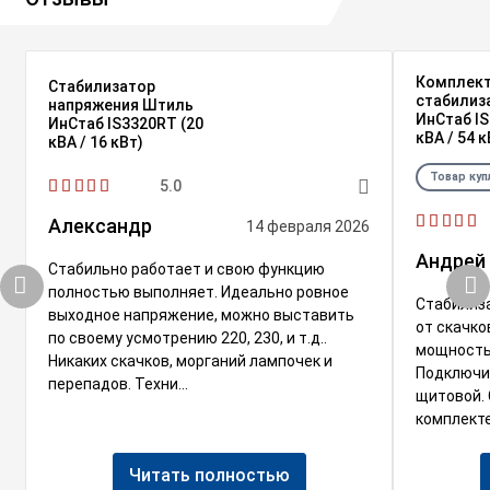
Комплек
Стабилизатор
стабилиз
напряжения Штиль
ИнСтаб IS
ИнСтаб IS3320RT (20
кВА / 54 к
кВА / 16 кВт)
Товар куп
5.0
Александр
14 февраля 2026
Андрей
Стабильно работает и свою функцию
полностью выполняет. Идеально ровное
Стабилиз
выходное напряжение, можно выставить
от скачко
по своему усмотрению 220, 230, и т.д..
мощность 
Никаких скачков, морганий лампочек и
Подключи
перепадов. Техни...
щитовой. 
комплекте
Читать полностью