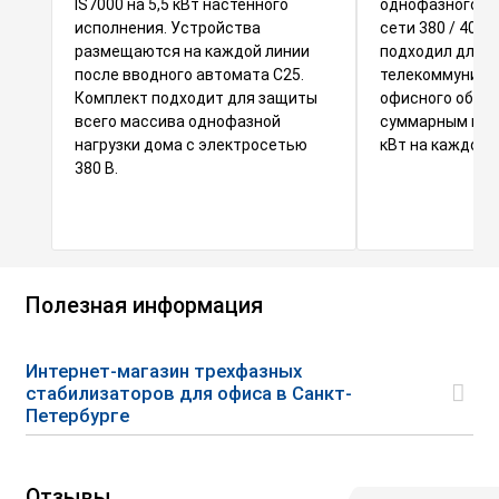
IS7000 на 5,5 кВт настенного
однофазного о
исполнения. Устройства
сети 380 / 400 
размещаются на каждой линии
подходил для
после вводного автомата С25.
телекоммуника
Комплект подходит для защиты
офисного обору
всего массива однофазной
суммарным пот
нагрузки дома с электросетью
кВт на каждой 
380 В.
Полезная информация
Интернет-магазин трехфазных
стабилизаторов для офиса в Санкт-
Петербурге
Отзывы