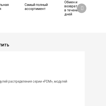
Обмен и
льная
Самый полный
возврат
я
ассортимент
в течение 7
дней
37 460 ₽
Купить
УПИТЬ
дулей распределения серии «PDM», модулей