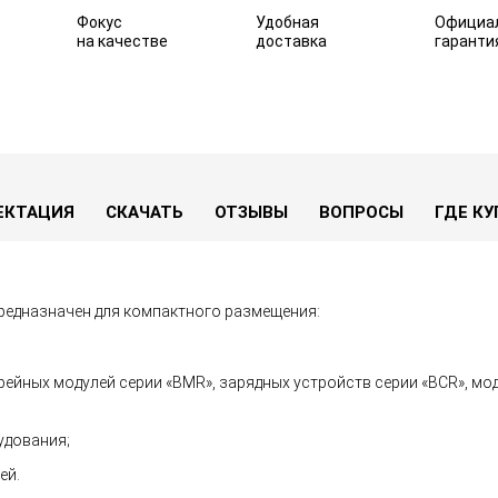
Фокус
Удобная
Официа
на качестве
доставка
гаранти
2401-01D2
В избранное
ЕКТАЦИЯ
СКАЧАТЬ
ОТЗЫВЫ
ВОПРОСЫ
ГДЕ К
едназначен для компактного размещения:
ейных модулей серии «BMR», зарядных устройств серии «BCR», мо
удования;
ей.