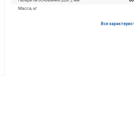
Габариты основания (ШxГ), мм
60
Масса, кг
Все характерис