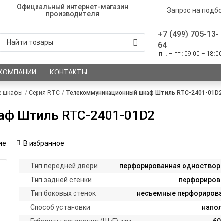
Официальный интернет-магазин
Запрос на подб
производителя
+7 (499) 705-13-
64
пн. – пт.: 09:00 – 18:0
 КОМПАНИИ
КОНТАКТЫ
е шкафы
Серия RTC
Телекоммуникационный шкаф Штиль RTC-2401-01D
аф Штиль RTC-2401-01D2
ие
В избранное
Тип передней двери
перфорированная одноствор
Тип задней стенки
перфориров
Тип боковых стенок
несъемные перфориров
Способ установки
напо