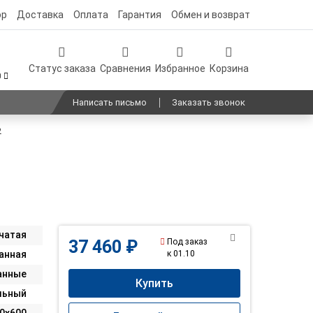
ор
Доставка
Оплата
Гарантия
Обмен и возврат
Статус заказа
Сравнения
Избранное
Корзина
0
Написать письмо
Заказать звонок
2
чатая
Под заказ
37 460 ₽
к 01.10
анная
анные
Купить
льный