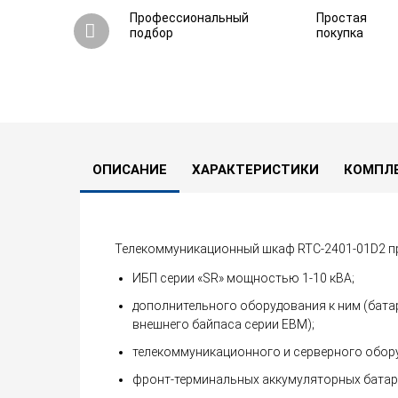
Профессиональный
Простая
подбор
покупка
Телекоммуникационный шкаф Штиль RTC-
0
0 вопросов
В сравнение
ОПИСАНИЕ
ХАРАКТЕРИСТИКИ
КОМПЛ
Телекоммуникационный шкаф RTC-2401-01D2 пр
ИБП серии «SR» мощностью 1-10 кВА;
дополнительного оборудования к ним (батар
внешнего байпаса серии EBM);
телекоммуникационного и серверного обор
фронт-терминальных аккумуляторных батар