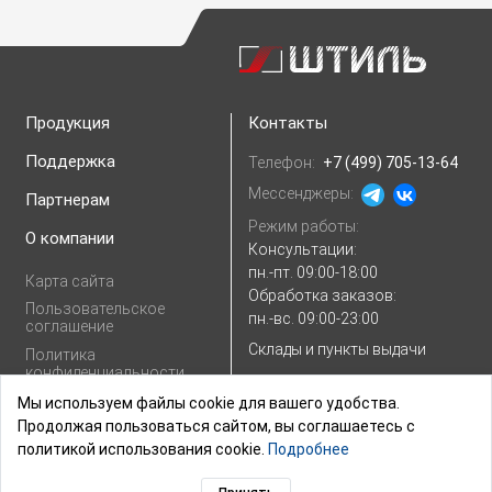
Продукция
Контакты
Поддержка
Телефон:
+7 (499) 705-13-64
Мессенджеры:
Партнерам
Режим работы:
О компании
Консультации:
пн.-пт. 09:00-18:00
Карта сайта
Обработка заказов:
Пользовательское
пн.-вс. 09:00-23:00
соглашение
Склады и пункты выдачи
Политика
конфиденциальности
E-mail:
Показать e-mail
Согласие на
Мы используем файлы cookie для вашего удобства.
обработку
Продолжая пользоваться сайтом, вы соглашаетесь с
персональных
политикой использования cookie.
Подробнее
данных