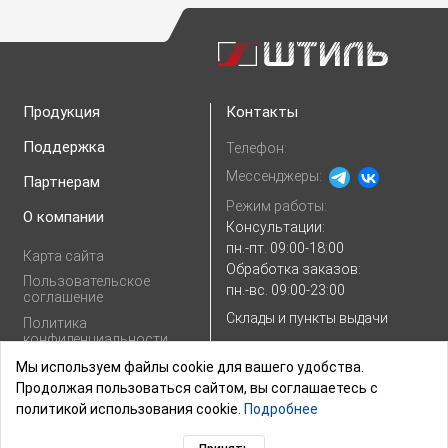
Продукция
Контакты
Поддержка
Телефон:
Мессенджеры:
Партнерам
Режим работы:
О компании
Консультации:
пн.-пт. 09:00-18:00
Карта сайта
Обработка заказов:
Пользовательское
пн.-вс. 09:00-23:00
соглашение
Склады и пункты выдачи
Политика
конфиденциальности
E-mail:
Показать e-mail
Согласие на
Мы используем файлы cookie для вашего удобства.
обработку
Продолжая пользоваться сайтом, вы соглашаетесь с
персональных
политикой использования cookie.
Подробнее
данных