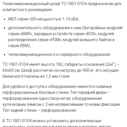
Телекоммуникационный шкаф TC-1801-01D4 предназначен для
компактного размещения:
ИБП серии «SR» мощностью 1-10 кВА;
дополнительного оборудования к ним (батарейных модулей
серии «BMR», зарядных устройств серии «BCR», модулей
распределения серии «PDM», модулей внешнего байпаса
серии EBM);
телекоммуникационного и серверного оборудования.
TC-1801-01D4 имеет высоту 18U, габариты основания (ШхГ) –
60х60 см. Шкаф рассчитан на нагрузку до 400 кг, его несущие
балки изготовлены из 1,5 мм стали.
Для удобного доступа к оборудованию имеются съемные
перфорированные боковые стенки. Тип передней двери –
перфорированная одностворчатая, оборудованная
кулачковым замком с 2-мя независимыми точками фиксации.
Тип задней стенки – перфорированная.
В TC-1801-01D4 можно установить дополнительные
аксессуары: стационарные или выдвижные полки, датчик