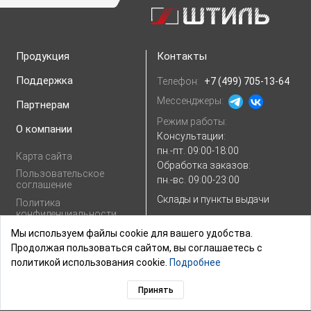
Продукция
Контакты
Поддержка
Телефон:
+7 (499) 705-13-64
Мессенджеры:
Партнерам
Режим работы:
О компании
Консультации:
пн.-пт. 09:00-18:00
Карта сайта
Обработка заказов:
Пользовательское
пн.-вс. 09:00-23:00
соглашение
Склады и пункты выдачи
Политика
конфиденциальности
E-mail:
Показать e-mail
Согласие на
Мы используем файлы cookie для вашего удобства.
обработку
Продолжая пользоваться сайтом, вы соглашаетесь с
персональных
политикой использования cookie.
Подробнее
данных
Принять
© 2003–2026,
ГК «ШТИЛЬ»