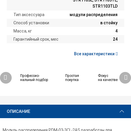
STR1103L, STR1103TL,
STR1103TLD
Тип аксессуара
модули распределения
Способ установки
в стойку
Масса, кг
4
Гарантийный срок, мес
24
Все характеристики
Профессио-
Простая
Фокус
нальный подбор
покупка
на качестве
44 070 ₽
Купить
ОПИСАНИЕ
Модуль распределения PDM-03-3CL-2AS разработан для