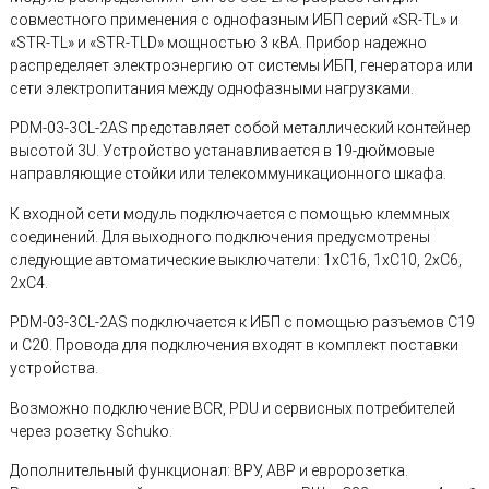
совместного применения с однофазным ИБП серий «SR-TL» и
«STR-TL» и «STR-TLD» мощностью 3 кВА. Прибор надежно
распределяет электроэнергию от системы ИБП, генератора или
сети электропитания между однофазными нагрузками.
PDM-03-3CL-2AS представляет собой металлический контейнер
высотой 3U. Устройство устанавливается в 19-дюймовые
направляющие стойки или телекоммуникационного шкафа.
К входной сети модуль подключается с помощью клеммных
соединений. Для выходного подключения предусмотрены
следующие автоматические выключатели: 1хС16, 1хС10, 2хС6,
2хС4.
PDM-03-3CL-2AS подключается к ИБП с помощью разъемов С19
и С20. Провода для подключения входят в комплект поставки
устройства.
Возможно подключение BCR, PDU и сервисных потребителей
через розетку Schuko.
Дополнительный функционал: ВРУ, АВР и евророзетка.