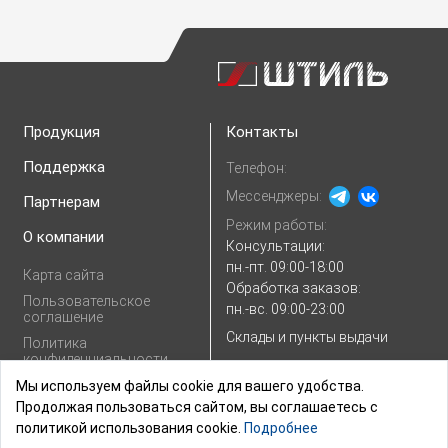
Продукция
Контакты
Поддержка
Телефон:
Мессенджеры:
Партнерам
Режим работы:
О компании
Консультации:
пн.-пт. 09:00-18:00
Карта сайта
Обработка заказов:
Пользовательское
пн.-вс. 09:00-23:00
соглашение
Склады и пункты выдачи
Политика
конфиденциальности
E-mail:
Показать e-mail
Согласие на
Мы используем файлы cookie для вашего удобства.
обработку
Продолжая пользоваться сайтом, вы соглашаетесь с
персональных
политикой использования cookie.
Подробнее
данных