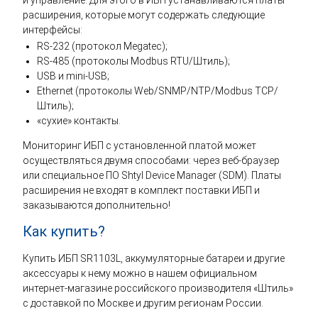
расширения, которые могут содержать следующие
интерфейсы:
RS-232 (протокол Megatec);
RS-485 (протоколы Modbus RTU/Штиль);
USB и mini-USB;
Ethernet (протоколы Web/SNMP/NTP/Modbus TCP/
Штиль);
«сухие» контакты.
Мониторинг ИБП с установленной платой может
осуществляться двумя способами: через веб-браузер
или специальное ПО Shtyl Device Manager (SDM). Платы
расширения не входят в комплект поставки ИБП и
заказываются дополнительно!
Как купить?
Купить ИБП SR1103L, аккумуляторные батареи и другие
аксессуары к нему можно в нашем официальном
интернет-магазине российского производителя «Штиль»
с доставкой по Москве и другим регионам России.