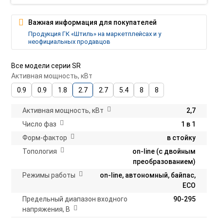
Важная информация для покупателей
Продукция ГК «Штиль» на маркетплейсах и у
неофициальных продавцов
Все модели серии SR
Активная мощность, кВт
0.9
0.9
1.8
2.7
2.7
5.4
8
8
Активная мощность, кВт
2,7
Число фаз
1 в 1
Форм-фактор
в стойку
Топология
on-line (с двойным
преобразованием)
Режимы работы
on-line, автономный, байпас,
ECO
Предельный диапазон входного
90-295
напряжения, В