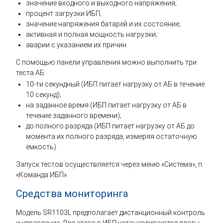
значение входного и выходного напряжения;
процент загрузки ИБП;
значение напряжения батарей и их состояние;
активная и полная мощность нагрузки;
аварии с указанием их причин.
С помощью панели управления можно выполнить три
теста АБ:
10-ти секундный (ИБП питает нагрузку от АБ в течение
10 секунд);
на заданное время (ИБП питает нагрузку от АБ в
течение заданного времени);
до полного разряда (ИБП питает нагрузку от АБ до
момента их полного разряда, измеряя остаточную
ёмкость).
Запуск тестов осуществляется через меню «Система», п.
«Команда ИБП».
Средства мониторинга
Модель SR1103L предполагает дистанционный контроль
и управление. Для этого в ИБП устанавливаются платы